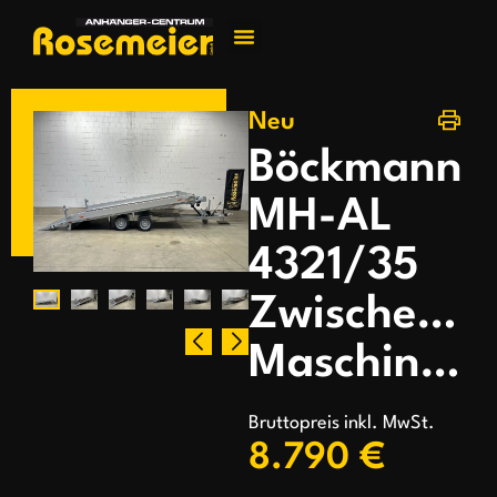
Jetzt kontakti
Neu
Böckmann
MH-AL
4321/35
Zwischengit
Maschinentransporte
Bruttopreis inkl. MwSt.
8.790 €