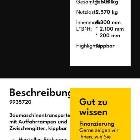
Gesamtgewicht:
3.500 kg
Nutzlast:
2.570 kg
Innenmaße
4.300 mm
L*B*H:
* 2.100 mm
* 200 mm
Highlights:
Kippbar
Beschreibung
Gut zu
9935720
wissen
Baumaschinentransporter
mit Auffahrrampen und
Finanzierung
Zwischengitter, kippbar
Gerne zeigen wir
Ihnen, wie Sie
Hersteller: Böckmann