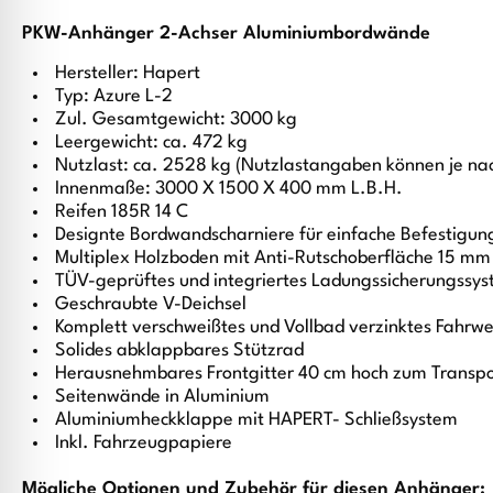
PKW-Anhänger 2-Achser Aluminiumbordwände
Hersteller: Hapert
Typ: Azure L-2
Zul. Gesamtgewicht: 3000 kg
Leergewicht: ca. 472 kg
Nutzlast: ca. 2528 kg (Nutzlastangaben können je na
Innenmaße: 3000 X 1500 X 400 mm L.B.H.
Reifen 185R 14 C
Designte Bordwandscharniere für einfache Befestigun
Multiplex Holzboden mit Anti-Rutschoberfläche 15 mm
TÜV-geprüftes und integriertes Ladungssicherungssy
Geschraubte V-Deichsel
Komplett verschweißtes und Vollbad verzinktes Fahrwe
Solides abklappbares Stützrad
Herausnehmbares Frontgitter 40 cm hoch zum Transpor
Seitenwände in Aluminium
Aluminiumheckklappe mit HAPERT- Schließsystem
Inkl. Fahrzeugpapiere
Mögliche Optionen und Zubehör für diesen Anhänger: