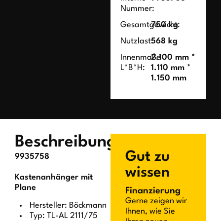
Nummer:
Gesamtgewicht:
750 kg
Nutzlast:
568 kg
Innenmaße
2.100 mm *
L*B*H:
1.110 mm *
1.150 mm
Beschreibung
Gut zu
9935758
wissen
Kastenanhänger mit
Plane
Finanzierung
Gerne zeigen wir
Hersteller: Böckmann
Ihnen, wie Sie
Typ: TL-AL 2111/75