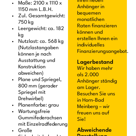
Ihren neuen
Maße: 2100 x 1110 x
Anhänger in
1150 mm L.B.H.
bequemen
Zul. Gesamtgewicht:
monatlichen
750 kg
Raten finanzieren
Leergewicht: ca. 182
können und
kg
erstellen Ihnen ein
Nutzlast: ca. 568 kg
individuelles
(Nutzlastangaben
Finanzierungsangebot.
können je nach
Ausstattung und
Lagerbestand
Konstruktion
Wir haben mehr
abweichen)
als 2.000
Plane und Spriegel,
Anhänger ständig
800 mm (gerader
am Lager.
Spriegel mit
Besuchen Sie uns
Drehwirbel)
in Horn-Bad
Planenfarbe: grau
Meinberg – wir
Wartungsfreie
freuen uns auf
Gummifederachsen
Sie!
mit Einzelradfederung
Abweichende
Große