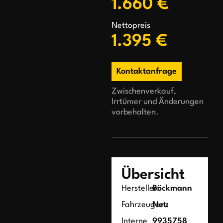
1.660 €
Nettopreis
1.395 €
Kontaktanfrage
Zwischenverkauf,
Irrtümer und Änderungen
vorbehalten.
Übersicht
Hersteller:
Böckmann
Fahrzeugart:
Neu
Interne
9935758