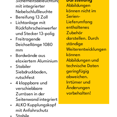
Darstellung
Sicherheitsbeleuchtung
Abbildungen
mit integrierter
können nicht im
Nebelschlußleuchte
Serien-
Bereifung 13 Zoll
Lieferumfang
Lichtanlage mit
enthaltenes
Rückfahrscheinwerfer
Zubehör
und Stecker 13-polig
darstellen. Durch
Freitragende
ständige
Deichsellänge 1080
Weiterentwicklungen
mm
können
Bordwände aus
Abbildungen und
eloxiertem Aluminium
technische Daten
Stabiler
geringfügig
Siebdruckboden,
abweichen.
rutschfest
Irrtümer und
4 klappbare und
Änderungen
verschiebbare
vorbehalten!
Zurrösen in der
Seitenwand integriert
ALKO Kupplungskopf
mit Anfahrschutz
Stabile