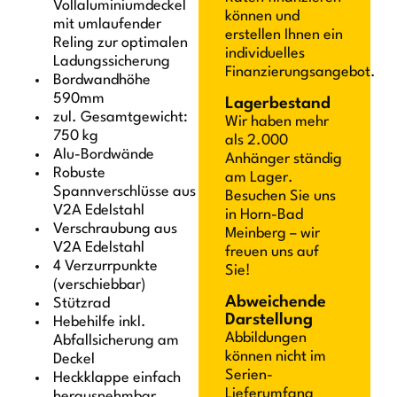
Vollaluminiumdeckel
können und
mit umlaufender
erstellen Ihnen ein
Reling zur optimalen
individuelles
Ladungssicherung
Finanzierungsangebot.
Bordwandhöhe
590mm
Lagerbestand
zul. Gesamtgewicht:
Wir haben mehr
750 kg
als 2.000
Alu-Bordwände
Anhänger ständig
Robuste
am Lager.
Spannverschlüsse aus
Besuchen Sie uns
V2A Edelstahl
in Horn-Bad
Verschraubung aus
Meinberg – wir
V2A Edelstahl
freuen uns auf
4 Verzurrpunkte
Sie!
(verschiebbar)
Abweichende
Stützrad
Darstellung
Hebehilfe inkl.
Abbildungen
Abfallsicherung am
können nicht im
Deckel
Serien-
Heckklappe einfach
Lieferumfang
herausnehmbar