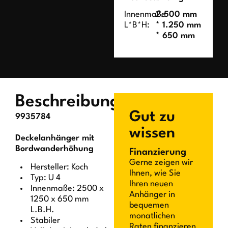
Innenmaße
2.500 mm
L*B*H:
* 1.250 mm
* 650 mm
Beschreibung
Gut zu
9935784
wissen
Deckelanhänger mit
Bordwanderhöhung
Finanzierung
Gerne zeigen wir
Hersteller: Koch
Ihnen, wie Sie
Typ: U 4
Ihren neuen
Innenmaße: 2500 x
Anhänger in
1250 x 650 mm
bequemen
L.B.H.
monatlichen
Stabiler
Raten finanzieren