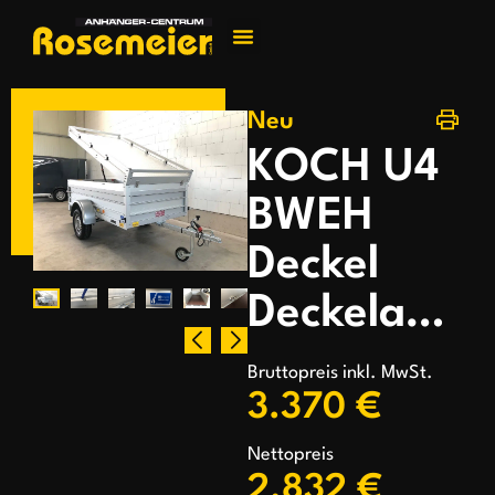
Jetzt kontakti
Neu
KOCH U4
BWEH
Deckel
Deckelanhänger
Bruttopreis inkl. MwSt.
3.370 €
Nettopreis
2.832 €