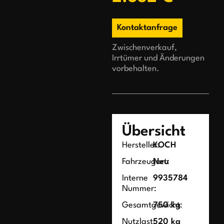
Kontaktanfrage
Zwischenverkauf,
Irrtümer und Änderungen
vorbehalten.
Übersicht
Hersteller:
KOCH
Fahrzeugart:
Neu
Interne
9935784
Nummer:
Gesamtgewicht:
750 kg
Nutzlast:
520 kg