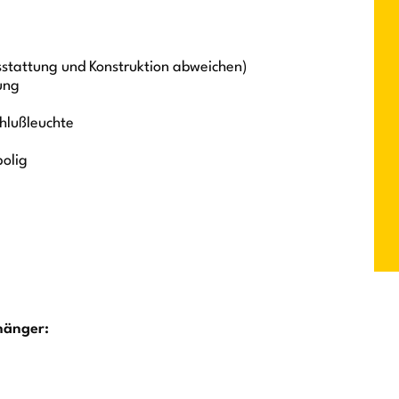
sstattung und Konstruktion abweichen)
ung
chlußleuchte
polig
hänger: