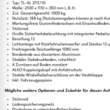
Typ: TL-AL 2111/10
Maße: 2100 x 1110 x 350 mm L.B.H.
Zul. Gesamtgewicht: 1000 kg
Nutzlast: 188 kg (Nutzlastangaben können je nach Au
Wartungsfreie Gummifederachsen mit Einzelradfeder
Stützrad
Große Sicherheitsbeleuchtung mit integrierter Nebels
Bereifung 13
Lichtanlage mit Rückfahrscheinwerfer und Stecker 13-
Freitragende Deichsellänge 1080 mm
Bordwände aus eloxiertem Aluminium
Stabiler Siebdruckboden, rutschfest
4 Zurrösen auf Boden montiert
ALKO Kupplungskopf mit Anfahrschutz
Stabile Winkelhebelverschlüsse an der Heckklappe
Inkl. Fahrzeugpapiere
Mögliche weitere Optionen und Zubehör für diesen An
Stützrad
Ladungssicherungsnetz
Flachplane in unterschiedlichen Farben