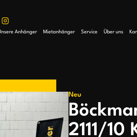
Unsere Anhänger
Mietanhänger
Service
Über uns
Kar
Neu
Böckma
2111/10