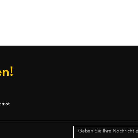
en!
emst