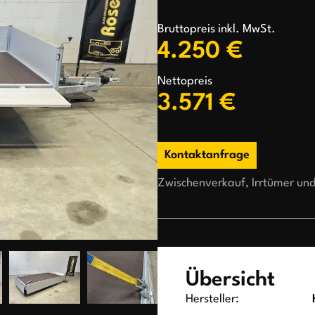
Bruttopreis inkl. MwSt.
4.250 €
Nettopreis
3.571 €
Kontaktanfrage
Zwischenverkauf, Irrtümer un
Übersicht
Hersteller: