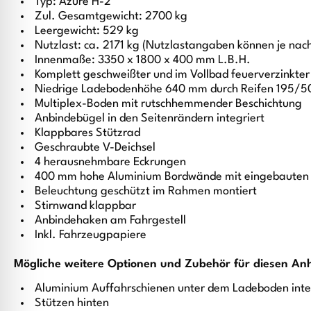
Typ: Azure H-2
Zul. Gesamtgewicht: 2700 kg
Leergewicht: 529 kg
Nutzlast: ca. 2171 kg (Nutzlastangaben können je nac
Innenmaße: 3350 x 1800 x 400 mm L.B.H.
Komplett geschweißter und im Vollbad feuerverzinkt
Niedrige Ladebodenhöhe 640 mm durch Reifen 195/50
Multiplex-Boden mit rutschhemmender Beschichtung
Anbindebügel in den Seitenrändern integriert
Klappbares Stützrad
Geschraubte V-Deichsel
4 herausnehmbare Eckrungen
400 mm hohe Aluminium Bordwände mit eingebauten 
Beleuchtung geschützt im Rahmen montiert
Stirnwand klappbar
Anbindehaken am Fahrgestell
Inkl. Fahrzeugpapiere
Mögliche weitere Optionen und Zubehör für diesen An
Aluminium Auffahrschienen unter dem Ladeboden inte
Stützen hinten