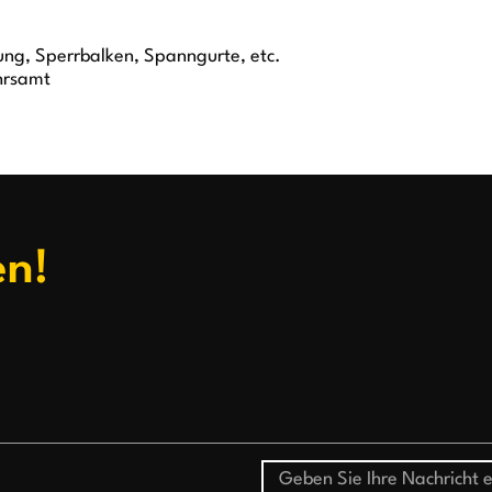
rung, Sperrbalken, Spanngurte, etc.
hrsamt
en!