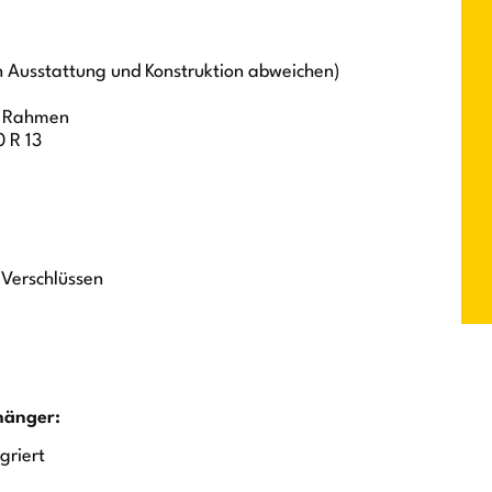
h Ausstattung und Konstruktion abweichen)
er Rahmen
 R 13
Verschlüssen
hänger:
griert