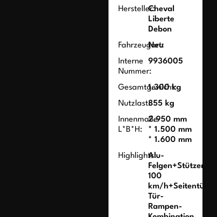
Hersteller:
Cheval
Liberte
Debon
Fahrzeugart:
Neu
Interne
9936005
Nummer:
Gesamtgewicht:
1.300 kg
Nutzlast:
855 kg
Innenmaße
2.950 mm
L*B*H:
* 1.500 mm
* 1.600 mm
Highlights:
Alu-
Felgen+Stützen
100
km/h+Seitentür
Tür-
Rampen-
Kombination