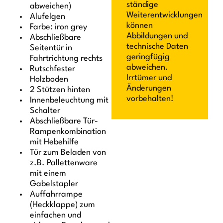
ständige
abweichen)
Weiterentwicklungen
Alufelgen
können
Farbe: iron grey
Abbildungen und
Abschließbare
technische Daten
Seitentür in
geringfügig
Fahrtrichtung rechts
abweichen.
Rutschfester
Irrtümer und
Holzboden
Änderungen
2 Stützen hinten
vorbehalten!
Innenbeleuchtung mit
Schalter
Abschließbare Tür-
Rampenkombination
mit Hebehilfe
Tür zum Beladen von
z.B. Pallettenware
mit einem
Gabelstapler
Auffahrrampe
(Heckklappe) zum
einfachen und