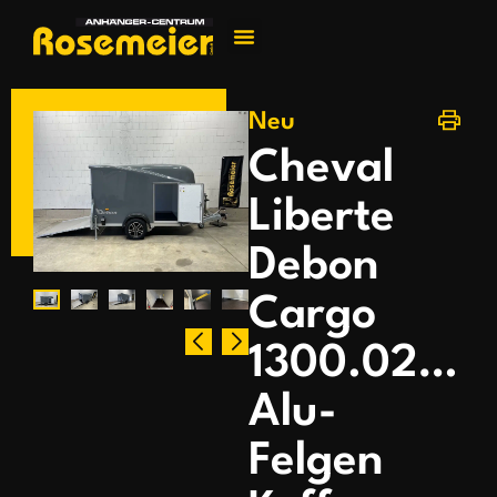
Jetzt kontakti
Neu
Cheval
Liberte
Debon
Cargo
1300.02+Tü
Alu-
Felgen