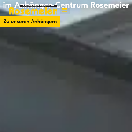
im Anhänger-Centrum Rosemeier
Jetzt kontakti
Zu unseren Anhängern