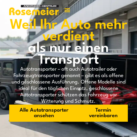
Weil Ihr Auto mehr
verdient
als nur einen
Transport
Autotransporter – oft auch Autotrailer oder
Fahrzeugtransporter genannt – gibt es als offene
und geschlossene Ausführung. Offene Modelle sind
ideal für den täglichen Einsatz, geschlossene
Autotransporter schützen das Fahrzeug vor
Witterung und Schmutz.
Alle Autotransporter
Termin
ansehen
vereinbaren