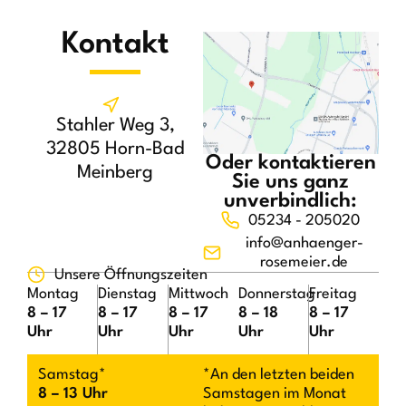
Kontakt
Stahler Weg 3,
32805 Horn-Bad
Oder kontaktieren
Meinberg
Sie uns ganz
unverbindlich:
05234 - 205020
info@anhaenger-
rosemeier.de
Unsere Öffnungszeiten
Montag
Dienstag
Mittwoch
Donnerstag
Freitag
8 – 17
8 – 17
8 – 17
8 – 18
8 – 17
Uhr
Uhr
Uhr
Uhr
Uhr
Samstag*
*An den letzten beiden
8 – 13 Uhr
Samstagen im Monat